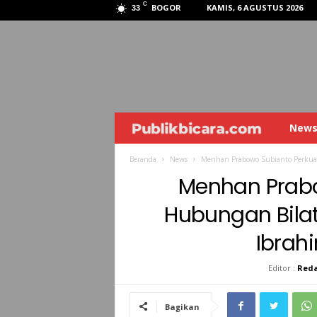
C
BOGOR
KAMIS, 6 AGUSTUS 2026
33
New
P
U
Beranda
News
Menhan Prabowo Subianto Perkuat
Menhan Prabo
B
Hubungan Bila
L
Ibrah
I
Editor :
Reda
K
Bagikan
B