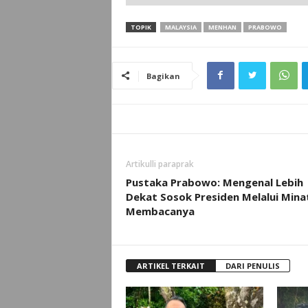
TOPIK
MALAYSIA
MENHAN
PRABOWO
Bagikan
Artikulli paraprak
Pustaka Prabowo: Mengenal Lebih
Dekat Sosok Presiden Melalui Mina
Membacanya
ARTIKEL TERKAIT
DARI PENULIS