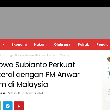
s
Ekonomi
Hukum
Olahraga
Politik
Pendid
 Hubungan Bilateral dengan PM Anwar Ibrahim di Malaysia
wo Subianto Perkuat
teral dengan PM Anwar
im di Malaysia
ksi
-
Selasa, 10 September 2024