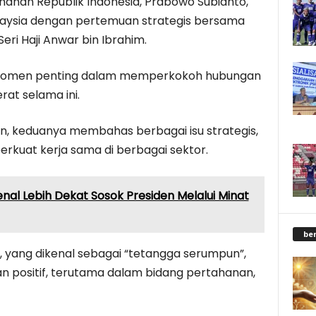
hanan Republik Indonesia, Prabowo Subianto,
alaysia dengan pertemuan strategis bersama
eri Haji Anwar bin Ibrahim.
i momen penting dalam memperkokoh hubungan
rat selama ini.
, keduanya membahas berbagai isu strategis,
kuat kerja sama di berbagai sektor.
al Lebih Dekat Sosok Presiden Melalui Minat
be
, yang dikenal sebagai “tetangga serumpun”,
 positif, terutama dalam bidang pertahanan,