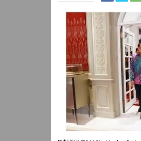
I
C
A
R
A
.
C
O
M