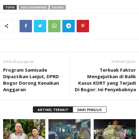
TOPIK
AGUS GUMIWANG
GOLKAR
Artikulli paraprak
Artikulli tjetër
Program Samisade
Terkuak Faktor
Dipastikan Lanjut, DPRD
Mengejutkan di Balik
Bogor Dorong Kenaikan
Kasus KDRT yang Terjadi
Anggaran
Di Bogor: Ini Penyebabnya
ARTIKEL TERKAIT
DARI PENULIS