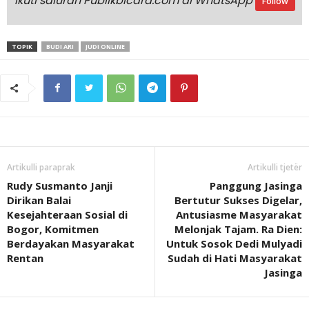
Ikuti saluran Publikbicara.com di WhatsApp
Follow
TOPIK
BUDI ARI
JUDI ONLINE
Artikulli paraprak
Artikulli tjetër
Rudy Susmanto Janji
Panggung Jasinga
Dirikan Balai
Bertutur Sukses Digelar,
Kesejahteraan Sosial di
Antusiasme Masyarakat
Bogor, Komitmen
Melonjak Tajam. Ra Dien:
Berdayakan Masyarakat
Untuk Sosok Dedi Mulyadi
Rentan
Sudah di Hati Masyarakat
Jasinga