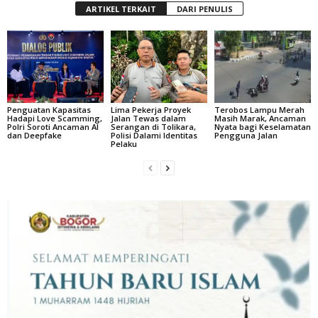
ARTIKEL TERKAIT
DARI PENULIS
Penguatan Kapasitas
Lima Pekerja Proyek
Terobos Lampu Merah
Hadapi Love Scamming,
Jalan Tewas dalam
Masih Marak, Ancaman
Polri Soroti Ancaman AI
Serangan di Tolikara,
Nyata bagi Keselamatan
dan Deepfake
Polisi Dalami Identitas
Pengguna Jalan
Pelaku