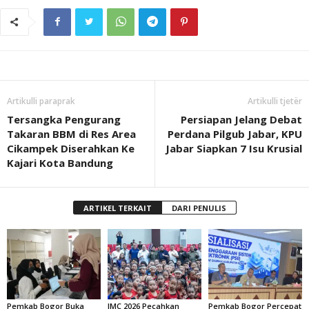
Artikulli paraprak
Artikulli tjetër
Tersangka Pengurang
Persiapan Jelang Debat
Takaran BBM di Res Area
Perdana Pilgub Jabar, KPU
Cikampek Diserahkan Ke
Jabar Siapkan 7 Isu Krusial
Kajari Kota Bandung
ARTIKEL TERKAIT
DARI PENULIS
Pemkab Bogor Buka
IMC 2026 Pecahkan
Pemkab Bogor Percepat