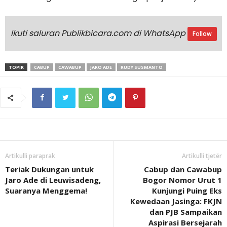
Ikuti saluran Publikbicara.com di WhatsApp
Follow
TOPIK
CABUP
CAWABUP
JARO ADE
RUDY SUSMANTO
Artikulli paraprak
Artikulli tjetër
Teriak Dukungan untuk
Cabup dan Cawabup
Jaro Ade di Leuwisadeng,
Bogor Nomor Urut 1
Suaranya Menggema!
Kunjungi Puing Eks
Kewedaan Jasinga: FKJN
dan PJB Sampaikan
Aspirasi Bersejarah