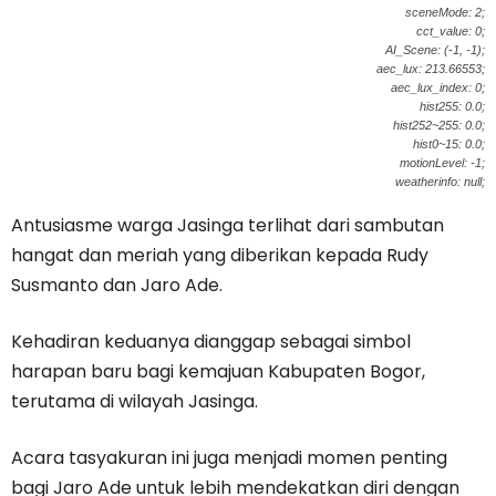
sceneMode: 2;
cct_value: 0;
AI_Scene: (-1, -1);
aec_lux: 213.66553;
aec_lux_index: 0;
hist255: 0.0;
hist252~255: 0.0;
hist0~15: 0.0;
motionLevel: -1;
weatherinfo: null;
Antusiasme warga Jasinga terlihat dari sambutan
hangat dan meriah yang diberikan kepada Rudy
Susmanto dan Jaro Ade.
Kehadiran keduanya dianggap sebagai simbol
harapan baru bagi kemajuan Kabupaten Bogor,
terutama di wilayah Jasinga.
Acara tasyakuran ini juga menjadi momen penting
bagi Jaro Ade untuk lebih mendekatkan diri dengan