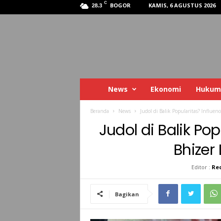
C
BOGOR
KAMIS, 6 AGUSTUS 2026
28.3
News
Ekonomi
Hukum
P
U
Beranda
News
Judol di Balik Popularitas? Influenc
Judol di Balik Pop
B
Bhizer 
L
Editor :
Re
I
Bagikan
K
B