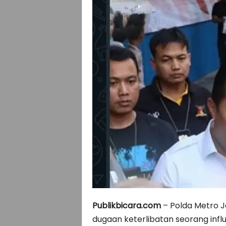
I
C
A
R
A
.
C
O
M
Publikbicara.com
– Polda Metro J
dugaan keterlibatan seorang influ