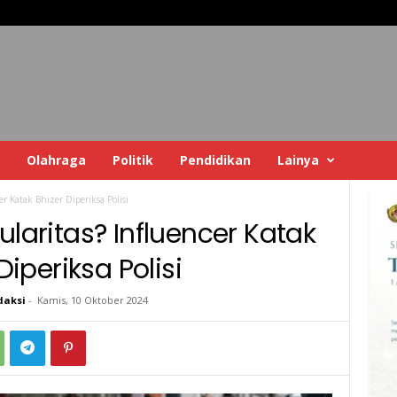
Olahraga
Politik
Pendidikan
Lainya
er Katak Bhizer Diperiksa Polisi
ularitas? Influencer Katak
Diperiksa Polisi
daksi
-
Kamis, 10 Oktober 2024