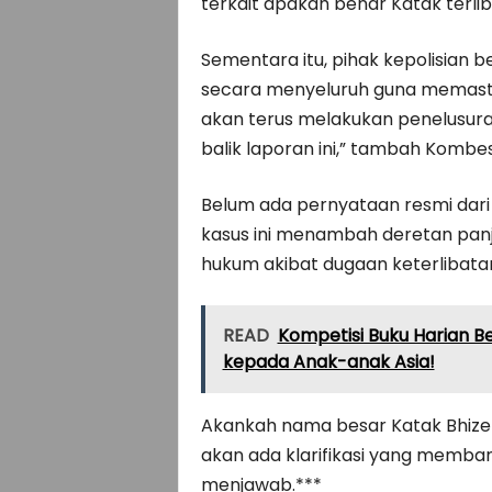
terkait apakah benar Katak terlib
Sementara itu, pihak kepolisian
secara menyeluruh guna memasti
akan terus melakukan penelusuran
balik laporan ini,” tambah Kombe
Belum ada pernyataan resmi dari p
kasus ini menambah deretan panj
hukum akibat dugaan keterlibatan
READ
Kompetisi Buku Harian B
kepada Anak-anak Asia!
Akankah nama besar Katak Bhizer 
akan ada klarifikasi yang memba
menjawab.***