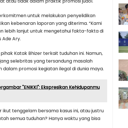
at atau tidak dalam praktik promosi judol.
 berkomitmen untuk melakukan penyelidikan
kan kebenaran laporan yang diterima. “Kami
 lebih lanjut untuk mengetahui fakta-fakta di
s Ade Ary.
ihak Katak Bhizer terkait tuduhan ini. Namun,
ang selebritas yang tersandung masalah
 dalam promosi kegiatan ilegal di dunia maya.
ergambar "ENIKKI": Ekspresikan Kehidupanmu
ikut tenggelam bersama kasus ini, atau justru
ntah semua tuduhan? Hanya waktu yang bisa