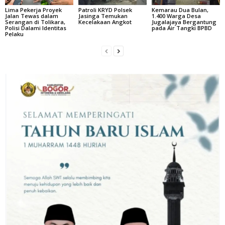
Lima Pekerja Proyek
Patroli KRYD Polsek
Kemarau Dua Bulan,
Jalan Tewas dalam
Jasinga Temukan
1.400 Warga Desa
Serangan di Tolikara,
Kecelakaan Angkot
Jugalajaya Bergantung
Polisi Dalami Identitas
pada Air Tangki BPBD
Pelaku