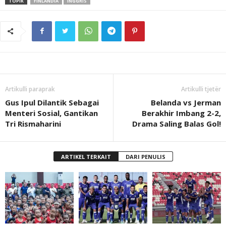
TOPIK
FINLANDIA
INGGRIS
Artikulli paraprak
Artikulli tjetër
Gus Ipul Dilantik Sebagai
Belanda vs Jerman
Menteri Sosial, Gantikan
Berakhir Imbang 2-2,
Tri Rismaharini
Drama Saling Balas Gol!
ARTIKEL TERKAIT
DARI PENULIS