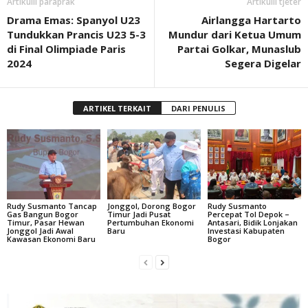
Artikulli paraprak
Artikulli tjetër
Drama Emas: Spanyol U23
Airlangga Hartarto
Tundukkan Prancis U23 5-3
Mundur dari Ketua Umum
di Final Olimpiade Paris
Partai Golkar, Munaslub
2024
Segera Digelar
ARTIKEL TERKAIT
DARI PENULIS
Rudy Susmanto Tancap
Jonggol, Dorong Bogor
Rudy Susmanto
Gas Bangun Bogor
Timur Jadi Pusat
Percepat Tol Depok –
Timur, Pasar Hewan
Pertumbuhan Ekonomi
Antasari, Bidik Lonjakan
Jonggol Jadi Awal
Baru
Investasi Kabupaten
Kawasan Ekonomi Baru
Bogor